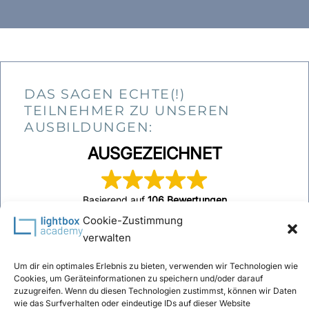
DAS SAGEN ECHTE(!)
TEILNEHMER ZU UNSEREN
AUSBILDUNGEN:
AUSGEZEICHNET
Basierend auf
106 Bewertungen
Cookie-Zustimmung
verwalten
Um dir ein optimales Erlebnis zu bieten, verwenden wir Technologien wie
Cookies, um Geräteinformationen zu speichern und/oder darauf
schitz
Michael Schafrane
zuzugreifen. Wenn du diesen Technologien zustimmst, können wir Daten
25
17 August 2025
wie das Surfverhalten oder eindeutige IDs auf dieser Website