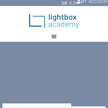
MY ACCOUN
€
0,00