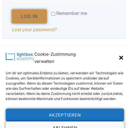
Remember me
LOG IN
Lost your password?
Cookie-Zustimmung
verwalten
DEINE ONLINE ACADEMY
Um dir ein optimales Erlebnis zu bieten, verwenden wir Technologien wie
KURSE:
Cookies, um Geräteinformationen zu speichern und/oder darauf
zuzugreifen. Wenn du diesen Technologien zustimmst, können wir Daten
wie das Surfverhalten oder eindeutige IDs auf dieser Website
verarbeiten. Wenn du deine Zustimmung nicht erteilst oder zurückziehst,
können bestimmte Merkmale und Funktionen beeinträchtigt werden.
© 2024 Lightbox Academy | All Rights Reserved
AKZEPTIEREN
Datenschutz
Impressum
Cookie-Richtlinie (EU)
ABLEHNEN