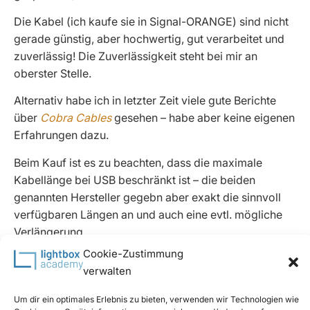
Die Kabel (ich kaufe sie in Signal-ORANGE) sind nicht
gerade günstig, aber hochwertig, gut verarbeitet und
zuverlässig! Die Zuverlässigkeit steht bei mir an
oberster Stelle.
Alternativ habe ich in letzter Zeit viele gute Berichte
über
Cobra Cables
gesehen – habe aber keine eigenen
Erfahrungen dazu.
Beim Kauf ist es zu beachten, dass die maximale
Kabellänge bei USB beschränkt ist – die beiden
genannten Hersteller gegebn aber exakt die sinnvoll
verfügbaren Längen an und auch eine evtl. mögliche
Verlängerung.
Cookie-Zustimmung
ich selbst nutze im Studio ein Verlängerungs(!)-Kabel
verwalten
von Tether Tools. Das bedeutet, dass das Kabel direkt
am Computer mit USB-C angeschlossen ist, am
Um dir ein optimales Erlebnis zu bieten, verwenden wir Technologien wie