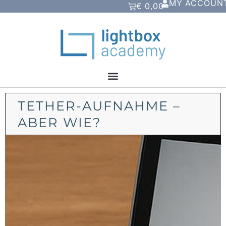
MY ACCOUN
€
0,00
TETHER-AUFNAHME –
ABER WIE?