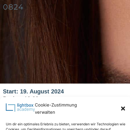
0824
Start: 19. August 2024
Beginn: 10:00
Cookie-Zustimmung
Ende: 23. August 2024
verwalten
Ende: 17:30
Teilnehmer: 8
Um dir ein optimales Erlebnis zu bieten, verwenden wir Technologien wie
Preis:
€
1.690,00
Cookies, um Geräteinformationen zu speichern und/oder darauf