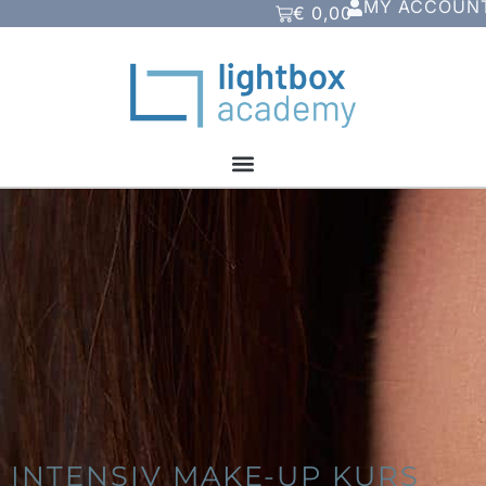
MY ACCOUN
€
0,00
INTENSIV MAKE-UP KURS