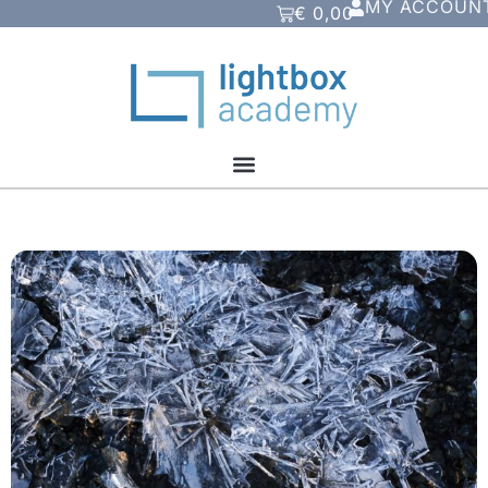
MY ACCOUN
€
0,00