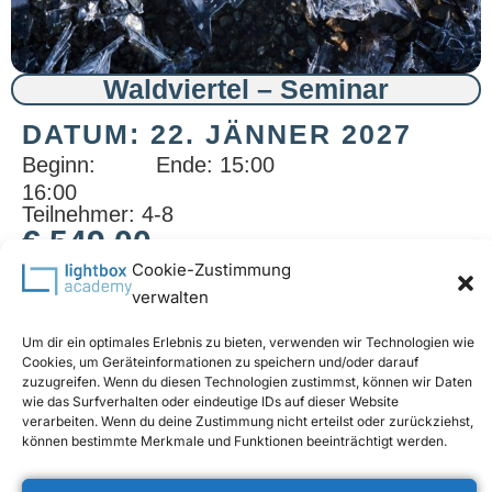
Waldviertel – Seminar
DATUM: 22. JÄNNER 2027
Beginn:
Ende: 15:00
16:00
Teilnehmer: 4-8
€
549,00
Cookie-Zustimmung
Enthält 20% MwSt.
verwalten
Fotoseminar Waldviertel
Start: 22.Jänner 2026 – 16:00
Um dir ein optimales Erlebnis zu bieten, verwenden wir Technologien wie
Ende: 24.Jänner 2026 ca. 15:00
Cookies, um Geräteinformationen zu speichern und/oder darauf
zuzugreifen. Wenn du diesen Technologien zustimmst, können wir Daten
wie das Surfverhalten oder eindeutige IDs auf dieser Website
verarbeiten. Wenn du deine Zustimmung nicht erteilst oder zurückziehst,
können bestimmte Merkmale und Funktionen beeinträchtigt werden.
© 2024 Lightbox Academy | All Rights Reserved