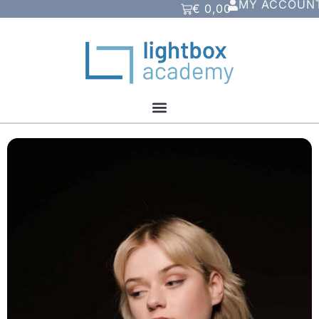
MY ACCOUN
€
0,00