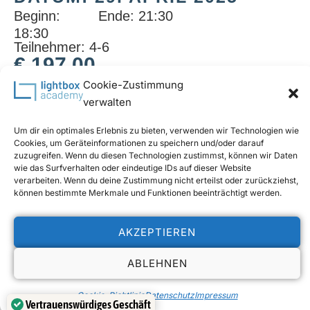
Beginn:
Ende: 21:30
18:30
Teilnehmer: 4-6
€
197,00
Cookie-Zustimmung
Enthält 20% MwSt.
verwalten
Studioportrait Einsteiger Workshop
Start: 29.April 2025
Um dir ein optimales Erlebnis zu bieten, verwenden wir Technologien wie
18:30 – 21:30
Cookies, um Geräteinformationen zu speichern und/oder darauf
zuzugreifen. Wenn du diesen Technologien zustimmst, können wir Daten
wie das Surfverhalten oder eindeutige IDs auf dieser Website
verarbeiten. Wenn du deine Zustimmung nicht erteilst oder zurückziehst,
können bestimmte Merkmale und Funktionen beeinträchtigt werden.
© 2024 Lightbox Academy | All Rights Reserved
AKZEPTIEREN
Datenschutz
Impressum
Cookie-Richtlinie (EU)
ABLEHNEN
+43 699 19690638
office@lightbox-academy.at
Vertrag widerrufen
Cookie-Richtlinie
Datenschutz
Impressum
Vertrauenswürdiges Geschäft